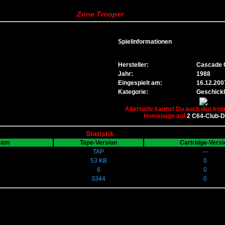
Zone Trooper
Spielinformationen
Hersteller:
Cascade 
Jahr:
1988
Eingespielt am:
16.12.200
Kategorie:
Geschickl
Alternativ kannst Du auch den komp
Homepage auf
2 C64-Club-
Statistik
sion
Tape-Version
Cartridge-Versi
TAP
---
53 KB
0
6
0
3344
0