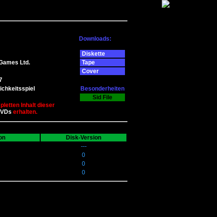
Downloads:
Diskette
Games Ltd.
Tape
Cover
7
ichkeitsspiel
Besonderheiten
Sid File
letten Inhalt dieser
DVDs
erhalten.
on
Disk-Version
---
0
0
0