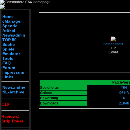
Home
cManager
Spende
Artikel
Newsadmin
TOP 50
Suche
Screenshots
1
2
Spiele
Cover
Emulator
Tools
FAQ
Forum
Impressum
Links
Patch-Ver
Newsarchiv
Speicherart
T64
NL-Archive
Grösse
96 KB
Bewertung
6
Downloads
21848
C16
Reviews:
Strip Poker