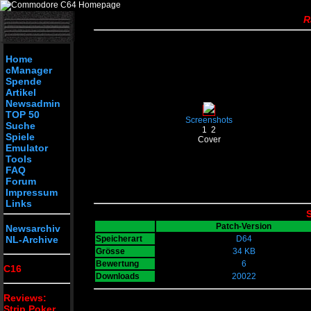
R
Home
cManager
Spende
Artikel
Newsadmin
TOP 50
Screenshots
Suche
1
2
Spiele
Cover
Emulator
Tools
FAQ
Forum
Impressum
Links
S
Patch-Version
Newsarchiv
NL-Archive
Speicherart
D64
Grösse
34 KB
Bewertung
6
C16
Downloads
20022
Reviews:
Strip Poker