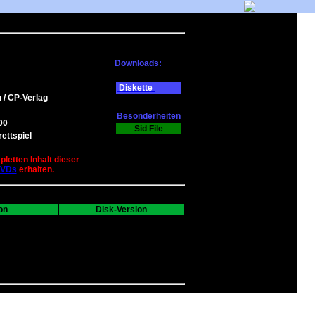
Downloads:
Diskette
/ CP-Verlag
Besonderheiten
00
Sid File
ettspiel
letten Inhalt dieser
DVDs
erhalten.
on
Disk-Version
---
0
0
0