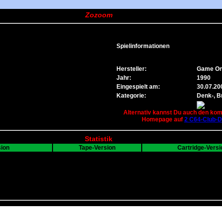
Zozoom
Spielinformationen
Hersteller:
Game On 
Jahr:
1990
Eingespielt am:
30.07.20
Kategorie:
Denk-, Br
Alternativ kannst Du auch den komp
Homepage auf
2 C64-Club-
Statistik
sion
Tape-Version
Cartridge-Versi
---
---
B
0
0
0
0
1
0
0