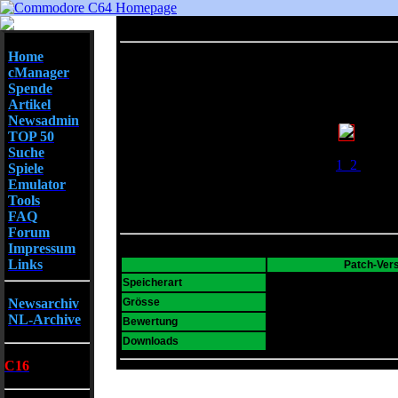
Home
cManager
Spende
Artikel
Newsadmin
TOP 50
Screenshots
Suche
1
2
Spiele
Emulator
Tools
FAQ
Forum
Impressum
Links
Patch-Ver
T64
Speicherart
17 K
Newsarchiv
Grösse
NL-Archive
6
Bewertung
1975
Downloads
C16